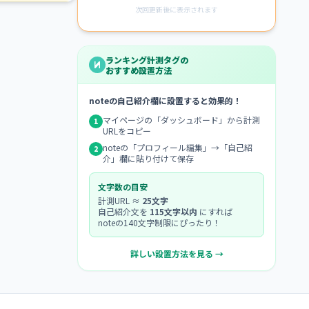
次回更新後に表示されます
ランキング計測タグの
おすすめ設置方法
noteの自己紹介欄に設置すると効果的！
マイページの「ダッシュボード」から計測
1
URLをコピー
noteの「プロフィール編集」→「自己紹
2
介」欄に貼り付けて保存
文字数の目安
計測URL ≈
25文字
自己紹介文を
115文字以内
にすれば
noteの140文字制限にぴったり！
詳しい設置方法を見る →