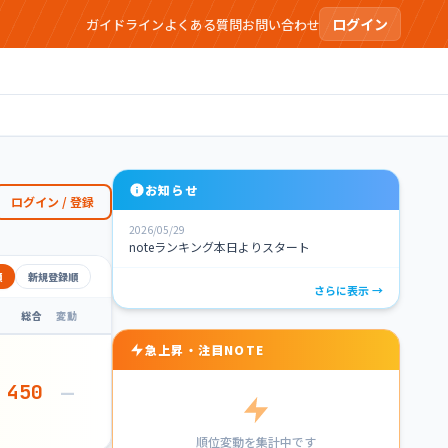
ログイン
ガイドライン
よくある質問
お問い合わせ
お知らせ
ログイン / 登録
2026/05/29
noteランキング本日よりスタート
順
新規登録順
さらに表示 →
総合
変動
急上昇・注目NOTE
450
—
順位変動を集計中です