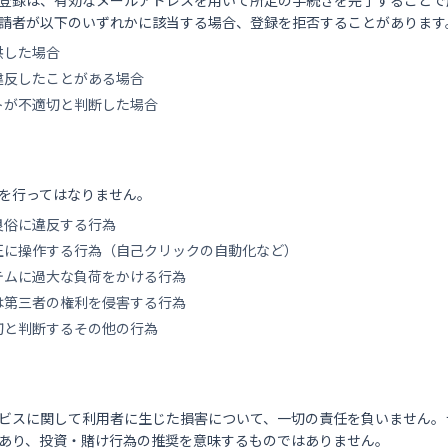
登録は、有効なメールアドレスを用いて所定の手続きを完了することで
請者が以下のいずれかに該当する場合、登録を拒否することがあります
供した場合
違反したことがある場合
トが不適切と判断した場合
）
を行ってはなりません。
良俗に違反する行為
正に操作する行為（自己クリックの自動化など）
テムに過大な負荷をかける行為
は第三者の権利を侵害する行為
切と判断するその他の行為
）
ビスに関して利用者に生じた損害について、一切の責任を負いません。
あり、投資・賭け行為の推奨を意味するものではありません。