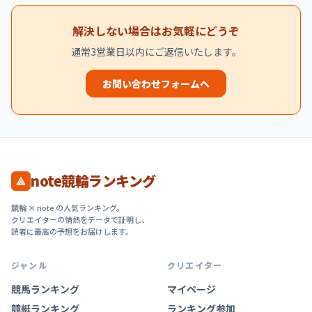
解決しない場合はお気軽にどうぞ
通常3営業日以内にご返信いたします。
お問い合わせフォームへ
note競輪ランキング
競輪 × note の人気ランキング。
クリエイターの情熱をデータで証明し、
読者に最高の予想をお届けします。
ジャンル
クリエイター
競馬ランキング
マイページ
競艇ランキング
ランキング参加